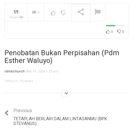
59
0
Views
Jangan Biarkan Masa Lalu,
Menentukan Masa
Depanmu! (Ibu Siane)
NOW PLAYING
0
0
Penobatan Bukan Perpisahan (Pdm
Esther Waluyo)
rdmbchurch
May 14, 2026 1:29 pm
Category:
Youtube
Previous
TETAPLAH BERLARI DALAM LINTASANMU (BPK.
STEVANUS)