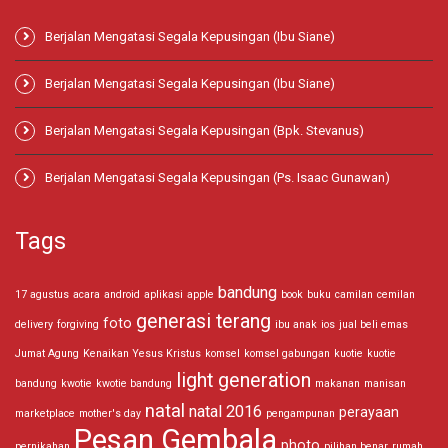
Berjalan Mengatasi Segala Kepusingan (Ibu Siane)
Berjalan Mengatasi Segala Kepusingan (Ibu Siane)
Berjalan Mengatasi Segala Kepusingan (Bpk. Stevanus)
Berjalan Mengatasi Segala Kepusingan (Ps. Isaac Gunawan)
Tags
bandung
17 agustus
acara
android
aplikasi
apple
book
buku
camilan
cemilan
generasi terang
foto
delivery
forgiving
ibu anak
ios
jual beli emas
Jumat Agung
Kenaikan Yesus Kristus
komsel
komsel gabungan
kuotie
kuotie
light generation
bandung
kwotie
kwotie bandung
makanan
manisan
natal
natal 2016
perayaan
marketplace
mother's day
pengampunan
Pesan Gembala
photo
pernikahan
pilihan benar
rumah