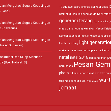
jalan Mengatasi Segala Kepusingan
17 agustus
acara
android
aplikasi
apple
 Siane)
book
buku
camilan
cemilan
delivery
forgiv
generasi terang
ibu anak
ios
j
jalan Mengatasi Segala Kepusingan
k. Stevanus)
emas
Jumat Agung
Kenaikan Yesus Krist
komsel gabungan
kuotie
kuotie bandung
k
jalan Mengatasi Segala Kepusingan
light generatio
kwotie bandung
. Isaac Gunawan)
makanan
manisan
marketplace
mother's 
natal
sekuensi Dari Sikap Menunda-
natal 2016
pe
pengampunan
Pesan Gem
a (Bpk. Hidajat. S)
pernikahan
photo
pilihan benar
rumah doa
toko em
wart
toko mas bandung
visi
visi 2022
jemaat