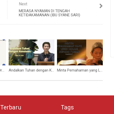
Next
MERASA NYAMAN DI TENGAH
KETIDAKAMANAN (IBU SYANE SARI)
RDMB KIDS Christmas Drama & Choir
Andalkan Tuhan dengan Konsisten (Bpk.Stevanus)
Minta Pemahaman yang Lebih dalam Kepada Tuhan (Bpk. Hidajat. S)
 Terbaru
Tags