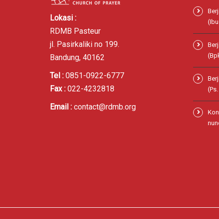
Ber
Lokasi :
(Ibu
RDMB Pasteur
jl. Pasirkaliki no 199.
Ber
(Bp
Bandung, 40162
Tel :
0851-0922-6777
Ber
Fax :
022-4232818
(Ps
Email :
contact@rdmb.org
Kon
nund