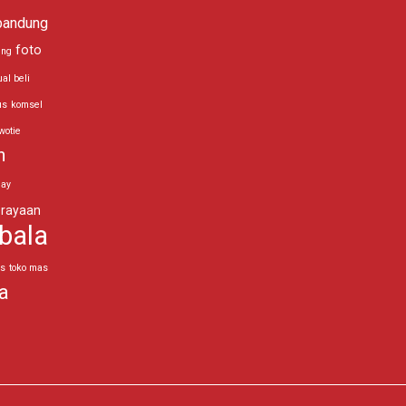
bandung
foto
ing
ual beli
us
komsel
wotie
n
day
rayaan
bala
as
toko mas
a