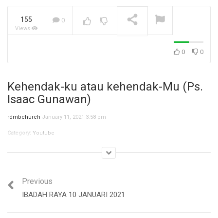
155
0
Views
Jangan Biarkan Masa Lalu,
Menentukan Masa
Depanmu! (Ibu Siane)
NOW PLAYING
0
0
Kehendak-ku atau kehendak-Mu (Ps.
Isaac Gunawan)
rdmbchurch
January 11, 2021 3:58 pm
Category:
Youtube
Previous
IBADAH RAYA 10 JANUARI 2021