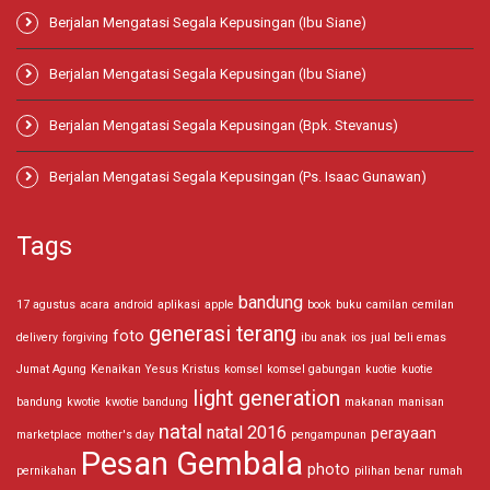
Berjalan Mengatasi Segala Kepusingan (Ibu Siane)
Berjalan Mengatasi Segala Kepusingan (Ibu Siane)
Berjalan Mengatasi Segala Kepusingan (Bpk. Stevanus)
Berjalan Mengatasi Segala Kepusingan (Ps. Isaac Gunawan)
Tags
bandung
17 agustus
acara
android
aplikasi
apple
book
buku
camilan
cemilan
generasi terang
foto
delivery
forgiving
ibu anak
ios
jual beli emas
Jumat Agung
Kenaikan Yesus Kristus
komsel
komsel gabungan
kuotie
kuotie
light generation
bandung
kwotie
kwotie bandung
makanan
manisan
natal
natal 2016
perayaan
marketplace
mother's day
pengampunan
Pesan Gembala
photo
pernikahan
pilihan benar
rumah