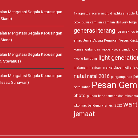
jalan Mengatasi Segala Kepusingan
17 agustus
acara
android
aplikasi
apple
 Siane)
book
buku
camilan
cemilan
delivery
forgiv
generasi terang
ibu anak
ios
j
jalan Mengatasi Segala Kepusingan
 Siane)
emas
Jumat Agung
Kenaikan Yesus Krist
komsel gabungan
kuotie
kuotie bandung
k
jalan Mengatasi Segala Kepusingan
light generatio
kwotie bandung
k. Stevanus)
makanan
manisan
marketplace
mother's 
natal
jalan Mengatasi Segala Kepusingan
natal 2016
pe
pengampunan
Pesan Gem
. Isaac Gunawan)
pernikahan
photo
pilihan benar
rumah doa
toko em
wart
toko mas bandung
visi
visi 2022
jemaat