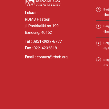
Ber
Lokasi :
(Ibu
RDMB Pasteur
jl. Pasirkaliki no 199.
Ber
(Ibu
Bandung, 40162
Tel :
0851-0922-6777
Ber
Fax :
022-4232818
(Bp
Email :
contact@rdmb.org
Ber
(Ps