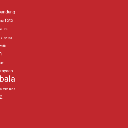
bandung
foto
ing
ual beli
us
komsel
wotie
n
day
rayaan
bala
as
toko mas
a