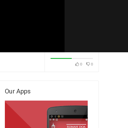
0
0
Konsekuensi Dari Sikap
Konsekuensi Dari
 (Pdm. Dr. Rio
Menunda-nunda (Ps. Isaac
Menunda-nunda (
Gunawan)
Stevanus)
Our Apps