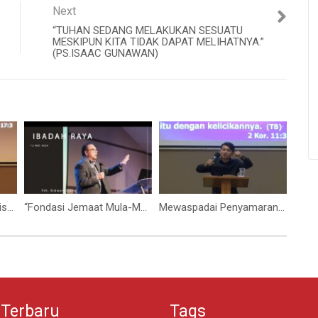
Next
“TUHAN SEDANG MELAKUKAN SESUATU
MESKIPUN KITA TIDAK DAPAT MELIHATNYA.”
(PS.ISAAC GUNAWAN)
Tambahkan Apa Yang Bisa Ditambahkan (Bapak Petrus Tedy)
“Fondasi Jemaat Mula-Mula Paska Kenaikan Yesus “(Pdt. Ridwan Djaya)
Mewaspadai Penyamaran Si Iblis (Bapak Yohanes Marbun)
 Terbaru
Tags