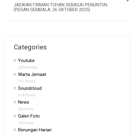
JADIKAN FIRMAN TUHAN SEBAGAI PENUNTUN
(PESAN GEMBALA, 26 OKTOBER 2025)
Categories
Youtube
3209 Posts
Warta Jemaat
757 Posts
Soundcloud
614 Posts
News
33 Posts
Galeri Foto
10 Posts
Renungan Harian