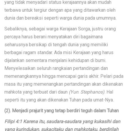
yang tidak menyadari status kerajaannya akan mudah
terbawa untuk tergiur dengan apa yang ditawarkan oleh
dunia dan bereaksi seperti warga dunia pada umumnya.
Sebaliknya, sebagai warga Kerajaan Sorga, justru orang
percaya harus berani menyatakan diri bagaimana
seharusnya bersikap di tengah dunia yang memiliki
berbagai ragam standar. Ada misi Kerajaan yang harus
dijalankan sementara menjalani kehidupan di bumi.
Menyelesaikan seluruh rangkaian pertandingan dan
memenangkannya hingga mencapai garis akhir. Pelari pada
masa itu yang memenangkan pertandingan akan dikenakan
mahkota yang terbuat dari daun
(Yun
.
Stephanos)
. Hal
seperti itu yang akan dikenakan Tuhan pada umat-Nya.
(2). Menjadi prajurit yang tetap berdiri teguh dalam Tuhan
Filipi 4:1 Karena itu, saudara-saudara yang kukasihi dan
yang kurindukan, sukacitaku dan mahkotaku, berdirilah