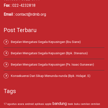
Fax :
022-4232818
Email :
contact@rdmb.org
Post Terbaru
Berjalan Mengatasi Segala Kepusingan (Ibu Siane)
Berjalan Mengatasi Segala Kepusingan (Bpk. Stevanus)
Berjalan Mengatasi Segala Kepusingan (Ps. Isaac Gunawan)
Konsekuensi Dari Sikap Menunda-nunda (Bpk. Hidajat. S)
Tags
bandung
17 agustus
acara
android
aplikasi
apple
book
buku
camilan
cemilan