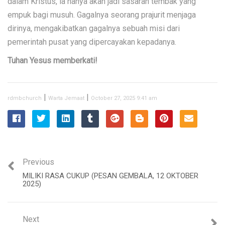
dalam Kristus, ia hanya akan jadi sasaran tembak yang
empuk bagi musuh. Gagalnya seorang prajurit menjaga
dirinya, mengakibatkan gagalnya sebuah misi dari
pemerintah pusat yang dipercayakan kepadanya.
Tuhan Yesus memberkati!
|
|
rdmbchurch
Warta Jemaat
October 27, 2025 9:41 am
Previous
MILIKI RASA CUKUP (PESAN GEMBALA, 12 OKTOBER
2025)
Next