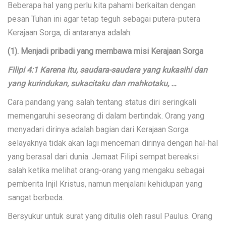
Beberapa hal yang perlu kita pahami berkaitan dengan
pesan Tuhan ini agar tetap teguh sebagai putera-putera
Kerajaan Sorga, di antaranya adalah:
(1). Menjadi pribadi yang membawa misi Kerajaan Sorga
Filipi 4:1 Karena itu, saudara-saudara yang kukasihi dan
yang kurindukan, sukacitaku dan mahkotaku, …
Cara pandang yang salah tentang status diri seringkali
memengaruhi seseorang di dalam bertindak. Orang yang
menyadari dirinya adalah bagian dari Kerajaan Sorga
selayaknya tidak akan lagi mencemari dirinya dengan hal-hal
yang berasal dari dunia. Jemaat Filipi sempat bereaksi
salah ketika melihat orang-orang yang mengaku sebagai
pemberita Injil Kristus, namun menjalani kehidupan yang
sangat berbeda.
Bersyukur untuk surat yang ditulis oleh rasul Paulus. Orang