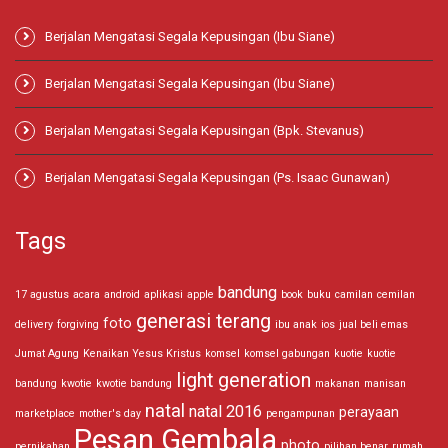
Berjalan Mengatasi Segala Kepusingan (Ibu Siane)
Berjalan Mengatasi Segala Kepusingan (Ibu Siane)
Berjalan Mengatasi Segala Kepusingan (Bpk. Stevanus)
Berjalan Mengatasi Segala Kepusingan (Ps. Isaac Gunawan)
Tags
bandung
17 agustus
acara
android
aplikasi
apple
book
buku
camilan
cemilan
generasi terang
foto
delivery
forgiving
ibu anak
ios
jual beli emas
Jumat Agung
Kenaikan Yesus Kristus
komsel
komsel gabungan
kuotie
kuotie
light generation
bandung
kwotie
kwotie bandung
makanan
manisan
natal
natal 2016
perayaan
marketplace
mother's day
pengampunan
Pesan Gembala
photo
pernikahan
pilihan benar
rumah