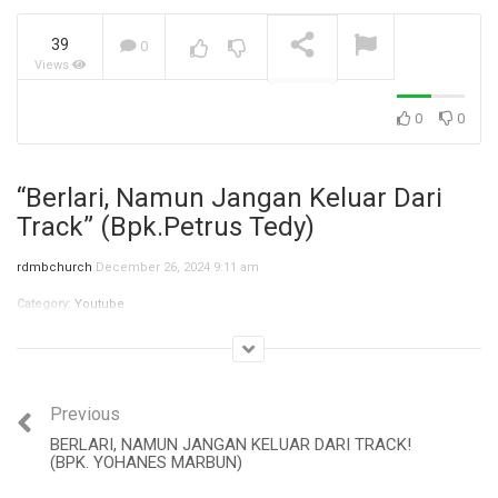
39
0
Views
Jangan Biarkan Masa Lalu,
Menentukan Masa
Depanmu! (Ibu Siane)
NOW PLAYING
0
0
“Berlari, Namun Jangan Keluar Dari
Track” (Bpk.Petrus Tedy)
rdmbchurch
December 26, 2024 9:11 am
Category:
Youtube
Previous
BERLARI, NAMUN JANGAN KELUAR DARI TRACK!
(BPK. YOHANES MARBUN)