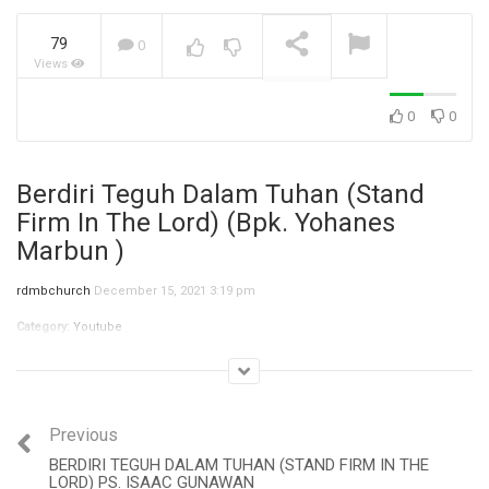
79
0
Views
Jangan Biarkan Masa Lalu,
Menentukan Masa
Depanmu! (Ibu Siane)
NOW PLAYING
0
0
Berdiri Teguh Dalam Tuhan (Stand
Firm In The Lord) (Bpk. Yohanes
Marbun )
rdmbchurch
December 15, 2021 3:19 pm
Category:
Youtube
Previous
BERDIRI TEGUH DALAM TUHAN (STAND FIRM IN THE
LORD) PS. ISAAC GUNAWAN