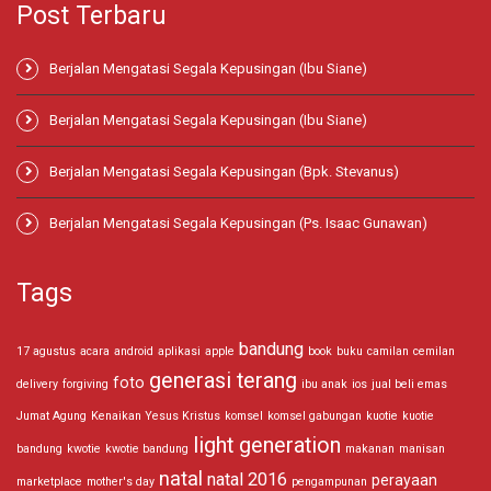
Post Terbaru
Berjalan Mengatasi Segala Kepusingan (Ibu Siane)
Berjalan Mengatasi Segala Kepusingan (Ibu Siane)
Berjalan Mengatasi Segala Kepusingan (Bpk. Stevanus)
Berjalan Mengatasi Segala Kepusingan (Ps. Isaac Gunawan)
Tags
bandung
17 agustus
acara
android
aplikasi
apple
book
buku
camilan
cemilan
generasi terang
foto
delivery
forgiving
ibu anak
ios
jual beli emas
Jumat Agung
Kenaikan Yesus Kristus
komsel
komsel gabungan
kuotie
kuotie
light generation
bandung
kwotie
kwotie bandung
makanan
manisan
natal
natal 2016
perayaan
marketplace
mother's day
pengampunan