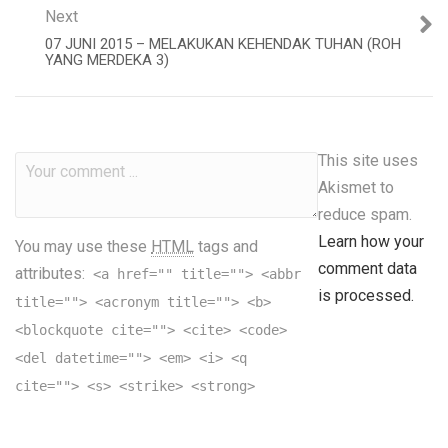
Next
07 JUNI 2015 – MELAKUKAN KEHENDAK TUHAN (ROH
YANG MERDEKA 3)
This site uses
Akismet to
reduce spam.
Learn how your
You may use these
HTML
tags and
comment data
attributes:
<a href="" title=""> <abbr
is processed.
title=""> <acronym title=""> <b>
<blockquote cite=""> <cite> <code>
<del datetime=""> <em> <i> <q
cite=""> <s> <strike> <strong>