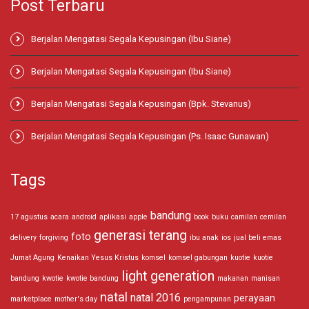
Post Terbaru
Berjalan Mengatasi Segala Kepusingan (Ibu Siane)
Berjalan Mengatasi Segala Kepusingan (Ibu Siane)
Berjalan Mengatasi Segala Kepusingan (Bpk. Stevanus)
Berjalan Mengatasi Segala Kepusingan (Ps. Isaac Gunawan)
Tags
bandung
17 agustus
acara
android
aplikasi
apple
book
buku
camilan
cemilan
generasi terang
foto
delivery
forgiving
ibu anak
ios
jual beli emas
Jumat Agung
Kenaikan Yesus Kristus
komsel
komsel gabungan
kuotie
kuotie
light generation
bandung
kwotie
kwotie bandung
makanan
manisan
natal
natal 2016
perayaan
marketplace
mother's day
pengampunan