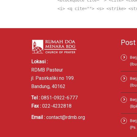
<blockquote cite=""> <cite> <cod
<i> <q cite=""> <s> <strike> <st
Post
Ber
Lokasi :
(Ibu
RDMB Pasteur
jl. Pasirkaliki no 199.
Ber
(Ibu
Bandung, 40162
Tel :
0851-0922-6777
Ber
Fax :
022-4232818
(Bp
Email :
contact@rdmb.org
Ber
(Ps