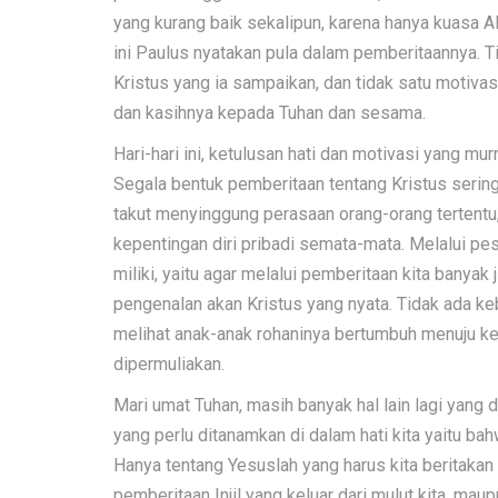
yang kurang baik sekalipun, karena hanya kuasa A
ini Paulus nyatakan pula dalam pemberitaannya. Ti
Kristus yang ia sampaikan, dan tidak satu motivas
dan kasihnya kepada Tuhan dan sesama.
Hari-hari ini, ketulusan hati dan motivasi yang m
Segala bentuk pemberitaan tentang Kristus serin
takut menyinggung perasaan orang-orang tertentu
kepentingan diri pribadi semata-mata. Melalui pesa
miliki, yaitu agar melalui pemberitaan kita bany
pengenalan akan Kristus yang nyata. Tidak ada ke
melihat anak-anak rohaninya bertumbuh menuju 
dipermuliakan.
Mari umat Tuhan, masih banyak hal lain lagi yang 
yang perlu ditanamkan di dalam hati kita yaitu ba
Hanya tentang Yesuslah yang harus kita beritakan
pemberitaan Injil yang keluar dari mulut kita, maup