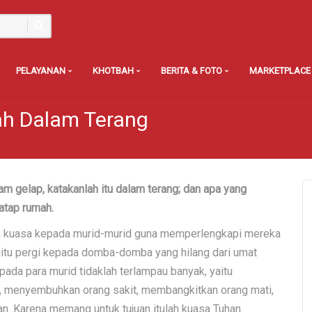
PELAYANAN
KHOTBAH
BERITA & FOTO
MARKETPLACE
lah Dalam Terang
 gelap, katakanlah itu dalam terang; dan apa yang
 atap rumah.
an kuasa kepada murid-murid guna memperlengkapi mereka
itu pergi kepada domba-domba yang hilang dari umat
pada para murid tidaklah terlampau banyak, yaitu
, menyembuhkan orang sakit, membangkitkan orang mati,
n. Karena memang untuk tujuan itulah kuasa Tuhan