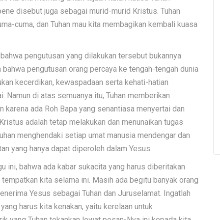
ene disebut juga sebagai murid-murid Kristus. Tuhan
cuma-cuma, dan Tuhan mau kita membagikan kembali kuasa
d bahwa pengutusan yang dilakukan tersebut bukannya
n bahwa pengutusan orang percaya ke tengah-tengah dunia
lukan kecerdikan, kewaspadaan serta kehati-hatian
i. Namun di atas semuanya itu, Tuhan memberikan
an karena ada Roh Bapa yang senantiasa menyertai dan
Kristus adalah tetap melakukan dan menunaikan tugas
 Tuhan menghendaki setiap umat manusia mendengar dan
an yang hanya dapat diperoleh dalam Yesus.
gu ini, bahwa ada kabar sukacita yang harus diberitakan
an tempatkan kita selama ini. Masih ada begitu banyak orang
enerima Yesus sebagai Tuhan dan Juruselamat. Ingatlah
yang harus kita kenakan, yaitu kerelaan untuk
arik yang Tuhan tekankan lewat pesan-Nya ini kepada kita