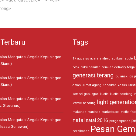
e> <del datetime=""> <em>
rong>
 Terbaru
Tags
jalan Mengatasi Segala Kepusingan
17 agustus
acara
android
aplikasi
apple
 Siane)
book
buku
camilan
cemilan
delivery
forgiv
generasi terang
ibu anak
ios
j
jalan Mengatasi Segala Kepusingan
 Siane)
emas
Jumat Agung
Kenaikan Yesus Krist
komsel gabungan
kuotie
kuotie bandung
k
jalan Mengatasi Segala Kepusingan
light generatio
kwotie bandung
k. Stevanus)
makanan
manisan
marketplace
mother's 
natal
jalan Mengatasi Segala Kepusingan
natal 2016
pe
pengampunan
Pesan Gem
. Isaac Gunawan)
pernikahan