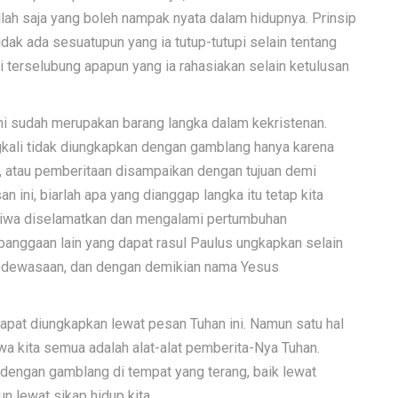
llah saja yang boleh nampak nyata dalam hidupnya. Prinsip
dak ada sesuatupun yang ia tutup-tutupi selain tentang
i terselubung apapun yang ia rahasiakan selain ketulusan
urni sudah merupakan barang langka dalam kekristenan.
gkali tidak diungkapkan dengan gamblang hanya karena
, atau pemberitaan disampaikan dengan tujuan demi
n ini, biarlah apa yang dianggap langka itu tetap kita
ak jiwa diselamatkan dan mengalami pertumbuhan
banggaan lain yang dapat rasul Paulus ungkapkan selain
kedewasaan, dan dengan demikian nama Yesus
dapat diungkapkan lewat pesan Tuhan ini. Namun satu hal
hwa kita semua adalah alat-alat pemberita-Nya Tuhan.
 dengan gamblang di tempat yang terang, baik lewat
un lewat sikap hidup kita.