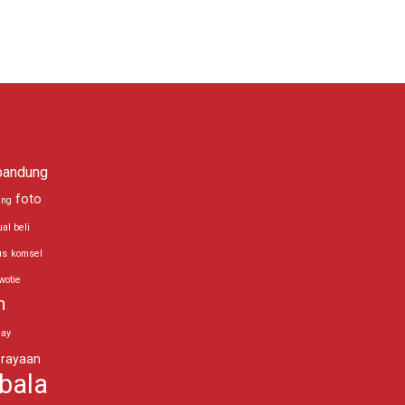
bandung
foto
ing
ual beli
us
komsel
wotie
n
day
rayaan
bala