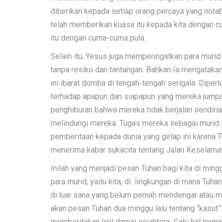
diberikan kepada setiap orang percaya yang notab
telah memberikan kuasa itu kepada kita dengan 
itu dengan cuma-cuma pula.
Selain itu, Yesus juga memperingatkan para muri
tanpa resiko dan tantangan. Bahkan Ia mengataka
ini ibarat domba di tengah-tengah serigala. Diper
terhadap apapun dan siapapun yang mereka jumpa
penghiburan bahwa mereka tidak berjalan sendiri
melindungi mereka. Tugas mereka sebagai murid 
pemberitaan kepada dunia yang gelap ini karena
menerima kabar sukacita tentang Jalan Keselamat
Inilah yang menjadi pesan Tuhan bagi kita di ming
para murid, yaitu kita, di lingkungan di mana Tuh
di luar sana yang belum pernah mendengar atau m
akan pesan Tuhan dua minggu lalu tentang “kasut” 
memberitakan Injil damai sejahtera. Satu hal men