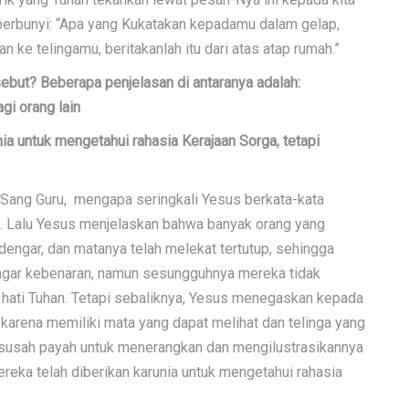
berbunyi: “Apa yang Kukatakan kepadamu dalam gelap,
n ke telingamu, beritakanlah itu dari atas atap rumah.”
but? Beberapa penjelasan di antaranya adalah:
gi orang lain
a untuk mengetahui rahasia Kerajaan Sorga, tetapi
 Sang Guru, mengapa seringkali Yesus berkata-kata
 Lalu Yesus menjelaskan bahwa banyak orang yang
dengar, dan matanya telah melekat tertutup, sehingga
gar kebenaran, namun sesungguhnya mereka tidak
 hati Tuhan. Tetapi sebaliknya, Yesus menegaskan kepada
arena memiliki mata yang dapat melihat dan telinga yang
rsusah payah untuk menerangkan dan mengilustrasikannya
ka telah diberikan karunia untuk mengetahui rahasia