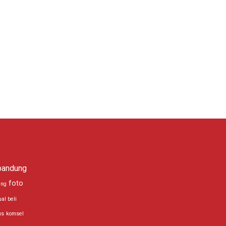
bandung
foto
ing
ual beli
us
komsel