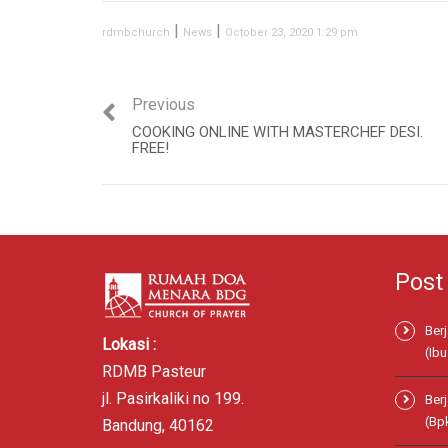
|
|
rdmbchurch
News
October 23, 2020 1:29 pm
Previous
COOKING ONLINE WITH MASTERCHEF DESI.
FREE!
Post
Ber
Lokasi :
(Ibu
RDMB Pasteur
jl. Pasirkaliki no 199.
Ber
(Bp
Bandung, 40162