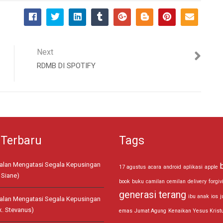
Next
RDMB DI SPOTIFY
 Terbaru
Tags
jalan Mengatasi Segala Kepusingan
17 agustus
acara
android
aplikasi
apple
 Siane)
book
buku
camilan
cemilan
delivery
forgiv
generasi terang
ibu anak
ios
j
jalan Mengatasi Segala Kepusingan
k. Stevanus)
emas
Jumat Agung
Kenaikan Yesus Krist