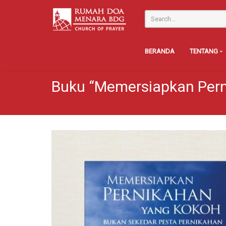
BERANDA
TENTANG
Buku “Memersiapkan Pern