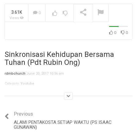
3.61K
0
Views
Jangan Biarkan Masa Lalu,
Menentukan Masa
Depanmu! (Ibu Siane)
NOW PLAYING
0
0
Sinkronisasi Kehidupan Bersama
Tuhan (Pdt Rubin Ong)
rdmbchurch
June 20, 2017 10:56 am
Category:
Youtube
Previous
ALAMI PENTAKOSTA SETIAP WAKTU (PS ISAAC
GUNAWAN)