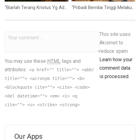
“Biarlah Terang Kristus Yg Ada Didalammu, Mengalahkan Kekekelaman Yg Ada Dihadapanmu” (Ibu Mutiara)
“Pribadi Bernilai Tinggi Melakukan Hal yang Bernilai Tinggi Pula” (Ps. Isaac Gunawan)
This site uses
Akismet to
reduce spam.
Learn how your
You may use these
HTML
tags and
comment data
attributes:
<a href="" title=""> <abbr
is processed.
title=""> <acronym title=""> <b>
<blockquote cite=""> <cite> <code>
<del datetime=""> <em> <i> <q
cite=""> <s> <strike> <strong>
Our Apps