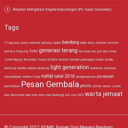
Berjalan Mengatasi Segala Kepusingan (Ps. Isaac Gunawan)
Tags
bandung
17 agustus
acara
android
aplikasi
apple
book
buku
camilan
cemilan
generasi terang
foto
delivery
forgiving
ibu anak
ios
jual beli emas
Jumat Agung
Kenaikan Yesus Kristus
komsel
komsel gabungan
kuotie
kuotie
light generation
bandung
kwotie
kwotie bandung
makanan
manisan
natal
natal 2016
perayaan
marketplace
mother's day
pengampunan
Pesan Gembala
photo
pernikahan
pilihan benar
rumah
warta jemaat
doa
toko emas
toko mas
toko mas bandung
visi
visi 2022
© Copyright 2022 RDMB, Rumah Doa Menara Bandung.