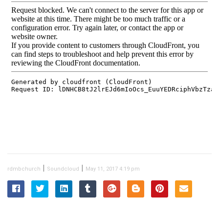
|
|
rdmbchurch
Soundcloud
May 11, 2017 4:19 pm