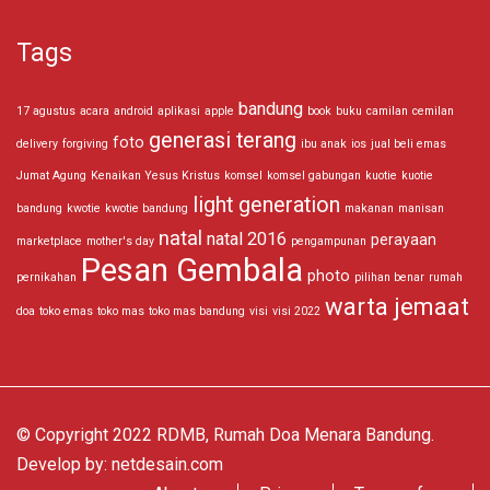
Tags
bandung
17 agustus
acara
android
aplikasi
apple
book
buku
camilan
cemilan
generasi terang
foto
delivery
forgiving
ibu anak
ios
jual beli emas
Jumat Agung
Kenaikan Yesus Kristus
komsel
komsel gabungan
kuotie
kuotie
light generation
bandung
kwotie
kwotie bandung
makanan
manisan
natal
natal 2016
perayaan
marketplace
mother's day
pengampunan
Pesan Gembala
photo
pernikahan
pilihan benar
rumah
warta jemaat
doa
toko emas
toko mas
toko mas bandung
visi
visi 2022
© Copyright 2022 RDMB, Rumah Doa Menara Bandung.
Develop by:
netdesain.com