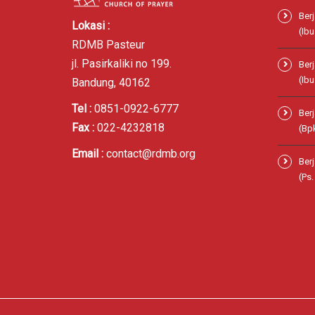
Ber
Lokasi :
(Ibu
RDMB Pasteur
jl. Pasirkaliki no 199.
Ber
(Ibu
Bandung, 40162
Tel :
0851-0922-6777
Ber
Fax :
022-4232818
(Bp
Email :
contact@rdmb.org
Ber
(Ps