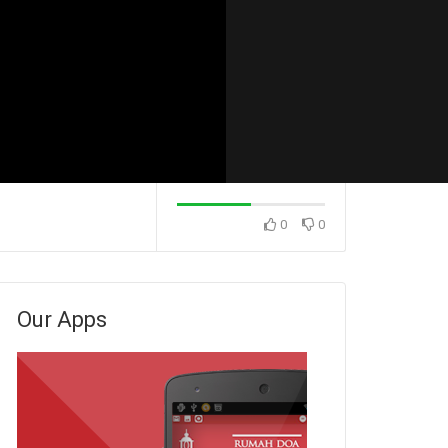
0
0
Konsekuensi Dari Sikap
Konsekuensi Dari
 (Pdm. Dr. Rio
Menunda-nunda (Ps. Isaac
Menunda-nunda (
Gunawan)
Stevanus)
Our Apps