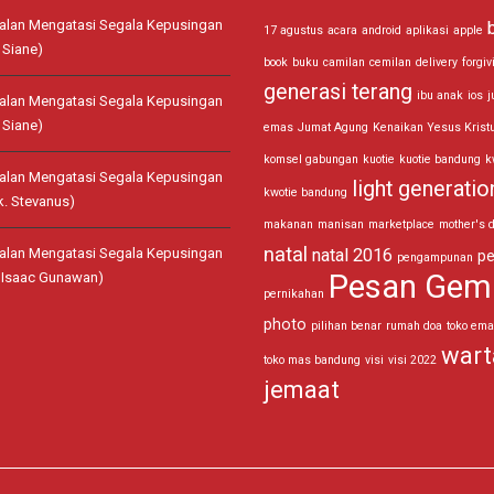
jalan Mengatasi Segala Kepusingan
17 agustus
acara
android
aplikasi
apple
 Siane)
book
buku
camilan
cemilan
delivery
forgiv
generasi terang
ibu anak
ios
j
jalan Mengatasi Segala Kepusingan
 Siane)
emas
Jumat Agung
Kenaikan Yesus Krist
komsel gabungan
kuotie
kuotie bandung
k
jalan Mengatasi Segala Kepusingan
light generatio
kwotie bandung
k. Stevanus)
makanan
manisan
marketplace
mother's 
natal
jalan Mengatasi Segala Kepusingan
natal 2016
pe
pengampunan
Pesan Gem
. Isaac Gunawan)
pernikahan
photo
pilihan benar
rumah doa
toko em
wart
toko mas bandung
visi
visi 2022
jemaat