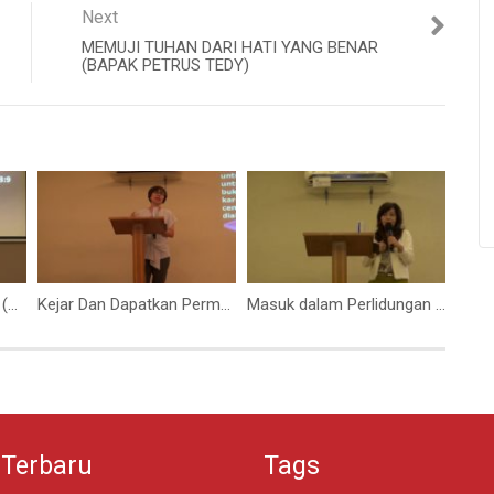
Next
MEMUJI TUHAN DARI HATI YANG BENAR
(BAPAK PETRUS TEDY)
Hati yang Menjadi Surut (Bapak Yohanes Marbun)
Kejar Dan Dapatkan Permata-Permata Itu (Ibu Elizabeth Mutiara)
Masuk dalam Perlidungan Tuhan (Ibu Esther Marga)
 Terbaru
Tags