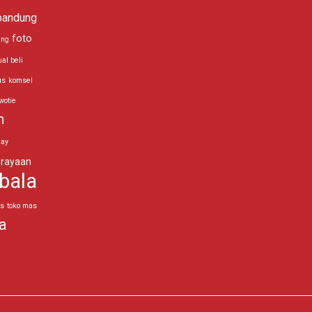
bandung
foto
ing
ual beli
us
komsel
wotie
n
day
rayaan
bala
as
toko mas
a