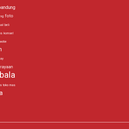
bandung
foto
ing
ual beli
us
komsel
wotie
n
day
rayaan
bala
as
toko mas
a