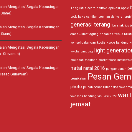
jalan Mengatasi Segala Kepusingan
17 agustus
acara
android
aplikasi
apple
 Siane)
book
buku
camilan
cemilan
delivery
forgiv
generasi terang
ibu anak
ios
j
jalan Mengatasi Segala Kepusingan
 Siane)
emas
Jumat Agung
Kenaikan Yesus Krist
komsel gabungan
kuotie
kuotie bandung
k
jalan Mengatasi Segala Kepusingan
light generatio
kwotie bandung
k. Stevanus)
makanan
manisan
marketplace
mother's 
natal
jalan Mengatasi Segala Kepusingan
natal 2016
pe
pengampunan
Pesan Gem
. Isaac Gunawan)
pernikahan
photo
pilihan benar
rumah doa
toko em
wart
toko mas bandung
visi
visi 2022
jemaat