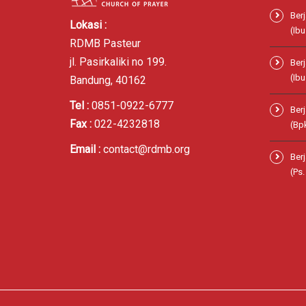
Ber
Lokasi :
(Ibu
RDMB Pasteur
jl. Pasirkaliki no 199.
Ber
(Ibu
Bandung, 40162
Tel :
0851-0922-6777
Ber
Fax :
022-4232818
(Bp
Email :
contact@rdmb.org
Ber
(Ps