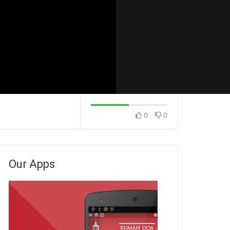
0
0
Konsekuensi Dari Sikap
Konsekuensi Dari
 (Pdm. Dr. Rio
Menunda-nunda (Ps. Isaac
Menunda-nunda (
Gunawan)
Stevanus)
Our Apps