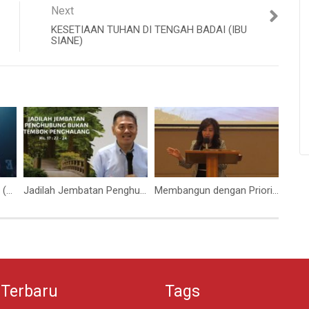
Next
KESETIAAN TUHAN DI TENGAH BADAI (IBU
SIANE)
Ibadah 25 Oktober 2020 (Pdt. John Sumual)
Jadilah Jembatan Penghubung Bukan Tembok Penghalang (Ps. Isaac Gunawan)
Membangun dengan Prioritas (Ibu Esther Marga)
 Terbaru
Tags