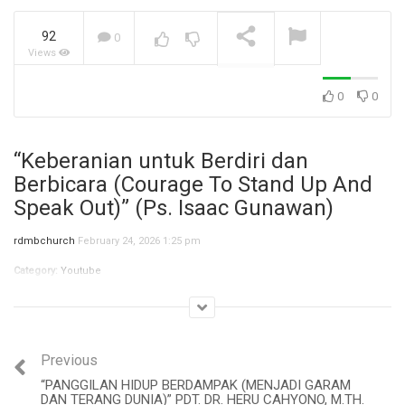
92
0
Views
Jangan Biarkan Masa Lalu,
Menentukan Masa
Depanmu! (Ibu Siane)
NOW PLAYING
0
0
“Keberanian untuk Berdiri dan
Berbicara (Courage To Stand Up And
Speak Out)” (Ps. Isaac Gunawan)
rdmbchurch
February 24, 2026 1:25 pm
Category:
Youtube
Previous
“PANGGILAN HIDUP BERDAMPAK (MENJADI GARAM
DAN TERANG DUNIA)” PDT. DR. HERU CAHYONO, M.TH.