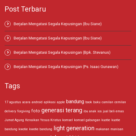
Post Terbaru
Berjalan Mengatasi Segala Kepusingan (Ibu Siane)
Berjalan Mengatasi Segala Kepusingan (Ibu Siane)
Berjalan Mengatasi Segala Kepusingan (Bpk. Stevanus)
Berjalan Mengatasi Segala Kepusingan (Ps. Isaac Gunawan)
Tags
bandung
17 agustus
acara
android
aplikasi
apple
book
buku
camilan
cemilan
generasi terang
foto
delivery
forgiving
ibu anak
ios
jual beli emas
Jumat Agung
Kenaikan Yesus Kristus
komsel
komsel gabungan
kuotie
kuotie
light generation
bandung
kwotie
kwotie bandung
makanan
manisan