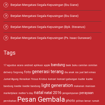
Berjalan Mengatasi Segala Kepusingan (Ibu Siane)
Berjalan Mengatasi Segala Kepusingan (Ibu Siane)
Berjalan Mengatasi Segala Kepusingan (Bpk. Stevanus)
Berjalan Mengatasi Segala Kepusingan (Ps. Isaac Gunawan)
Tags
bandung
17 agustus
acara
android
aplikasi
apple
book
buku
camilan
cemilan
generasi terang
foto
delivery
forgiving
ibu anak
ios
jual beli emas
Jumat Agung
Kenaikan Yesus Kristus
komsel
komsel gabungan
kuotie
kuotie
light generation
bandung
kwotie
kwotie bandung
makanan
manisan
natal
natal 2016
perayaan
marketplace
mother's day
pengampunan
Pesan Gembala
photo
pernikahan
pilihan benar
rumah