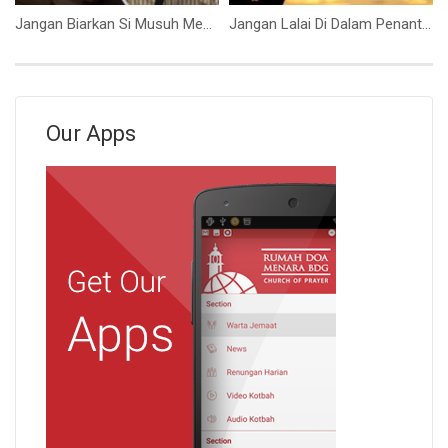
Jangan Biarkan Si Musuh Mencuri Sesuatu Darimu (Bpk. Yohanes Marbun)
Jangan Lalai Di Dalam Penantian (Ps. Isaac Gunawan)
Our Apps