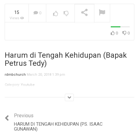
15
0
Views
Jangan Biarkan Masa Lalu
Menentukan Masa
Depanmu (Bpk. Stevanus)
NOW PLAYING
0
0
Harum di Tengah Kehidupan (Bapak
Petrus Tedy)
rdmbchurch
March 20, 2018 1:39 pm
Category:
Youtube
Previous
HARUM DI TENGAH KEHIDUPAN (PS. ISAAC
GUNAWAN)