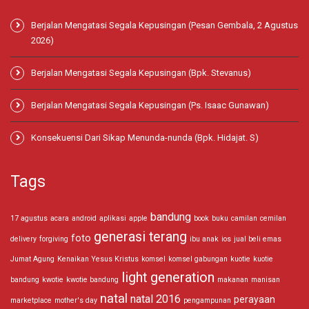
Berjalan Mengatasi Segala Kepusingan (Pesan Gembala, 2 Agustus
2026)
Berjalan Mengatasi Segala Kepusingan (Bpk. Stevanus)
Berjalan Mengatasi Segala Kepusingan (Ps. Isaac Gunawan)
Konsekuensi Dari Sikap Menunda-nunda (Bpk. Hidajat. S)
Tags
bandung
17 agustus
acara
android
aplikasi
apple
book
buku
camilan
cemilan
generasi terang
foto
delivery
forgiving
ibu anak
ios
jual beli emas
Jumat Agung
Kenaikan Yesus Kristus
komsel
komsel gabungan
kuotie
kuotie
light generation
bandung
kwotie
kwotie bandung
makanan
manisan
natal
natal 2016
perayaan
marketplace
mother's day
pengampunan