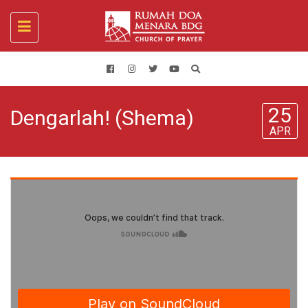
Toggle
navigation
25
Dengarlah! (Shema)
APR