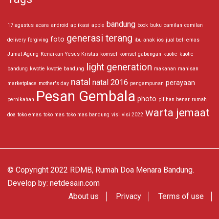
bandung
17 agustus
acara
android
aplikasi
apple
book
buku
camilan
cemilan
generasi terang
foto
delivery
forgiving
ibu anak
ios
jual beli emas
Jumat Agung
Kenaikan Yesus Kristus
komsel
komsel gabungan
kuotie
kuotie
light generation
bandung
kwotie
kwotie bandung
makanan
manisan
natal
natal 2016
perayaan
marketplace
mother's day
pengampunan
Pesan Gembala
photo
pernikahan
pilihan benar
rumah
warta jemaat
doa
toko emas
toko mas
toko mas bandung
visi
visi 2022
© Copyright 2022 RDMB, Rumah Doa Menara Bandung.
Develop by:
netdesain.com
About us
Privacy
Terms of use