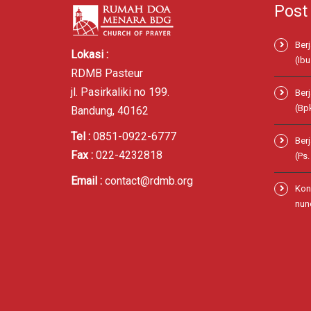
Post
Ber
Lokasi :
(Ibu
RDMB Pasteur
jl. Pasirkaliki no 199.
Ber
(Bp
Bandung, 40162
Tel :
0851-0922-6777
Ber
Fax :
022-4232818
(Ps
Email :
contact@rdmb.org
Kon
nund