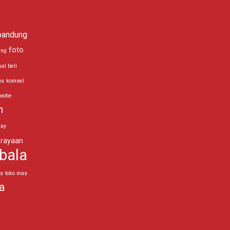
bandung
foto
ing
ual beli
us
komsel
wotie
n
day
rayaan
bala
as
toko mas
a