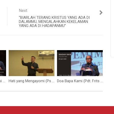
Next
“BIARLAH TERANG KRISTUS YANG ADA DI
DALAMMU, MENGALAHKAN KEKELAMAN
YANG ADA DI HADAPANMU”
Ketika Mengalami Situasi “5 Roti Dan 2 Ikan.” (Ps. Isaac Gunawan)
Hati yang Mengayomi (Ps Isaac Gunawan)
Doa Bapa Kami (Pdt. Frits Manihuruk)