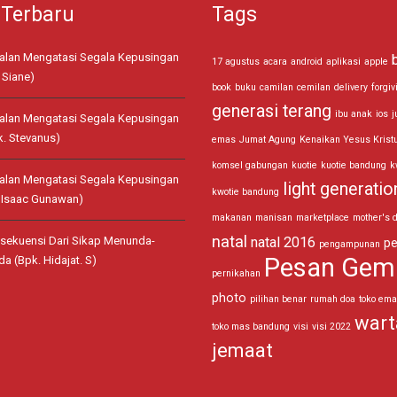
 Terbaru
Tags
jalan Mengatasi Segala Kepusingan
17 agustus
acara
android
aplikasi
apple
 Siane)
book
buku
camilan
cemilan
delivery
forgiv
generasi terang
ibu anak
ios
j
jalan Mengatasi Segala Kepusingan
k. Stevanus)
emas
Jumat Agung
Kenaikan Yesus Krist
komsel gabungan
kuotie
kuotie bandung
k
jalan Mengatasi Segala Kepusingan
light generatio
kwotie bandung
. Isaac Gunawan)
makanan
manisan
marketplace
mother's 
natal
sekuensi Dari Sikap Menunda-
natal 2016
pe
pengampunan
Pesan Gem
a (Bpk. Hidajat. S)
pernikahan
photo
pilihan benar
rumah doa
toko em
wart
toko mas bandung
visi
visi 2022
jemaat