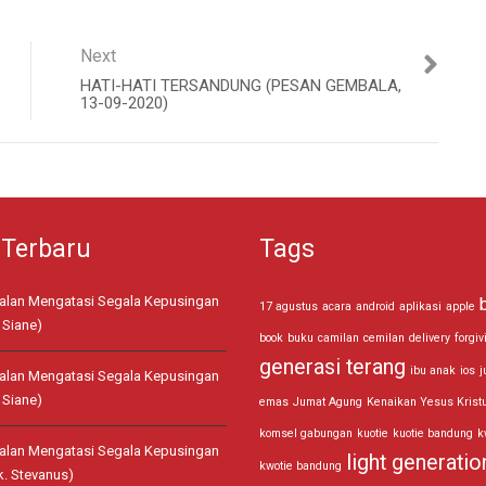
Next
HATI-HATI TERSANDUNG (PESAN GEMBALA,
13-09-2020)
 Terbaru
Tags
jalan Mengatasi Segala Kepusingan
17 agustus
acara
android
aplikasi
apple
 Siane)
book
buku
camilan
cemilan
delivery
forgiv
generasi terang
ibu anak
ios
j
jalan Mengatasi Segala Kepusingan
 Siane)
emas
Jumat Agung
Kenaikan Yesus Krist
komsel gabungan
kuotie
kuotie bandung
k
jalan Mengatasi Segala Kepusingan
light generatio
kwotie bandung
k. Stevanus)