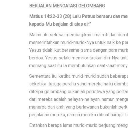
BERJALAN MENGATASI GELOMBANG
Matius 14:22-33 (28) Lalu Petrus berseru dan menj
kepada-Mu berjalan di atas air.”
Malam itu selesai membagikan lima roti dan dua i
memerintahkan murid-murid-Nya untuk naik ke per
Yesus tidak ikut bersama-sama dengan para murid, 
berdoa. Yesus selalu memrioritaskan diri-Nya un
memang saat itu Ia membutuhkan saat-saat menye
Sementara itu, ketika murid-murid sudah beberapa m
seketika itu juga perahu yang mereka naiki dio
diterpa gelombang bukanlah peristiwa yang perta
dari mereka adalah nelayan-nelayan, namun menga
menerpa dari arah yang berlawanan bukanlah per
perjalanan mereka, namun mereka dibuat hampir 
Entahkah berapa lama murid-murid berjuang mengat