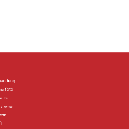
bandung
foto
ing
ual beli
us
komsel
wotie
n