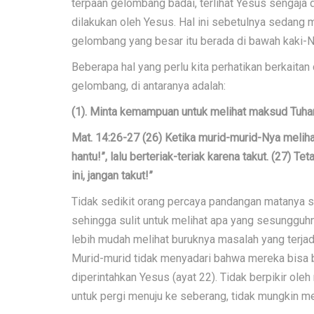
terpaan gelombang badai, terlihat Yesus sengaja de
dilakukan oleh Yesus. Hal ini sebetulnya sedang
gelombang yang besar itu berada di bawah kaki-Ny
Beberapa hal yang perlu kita perhatikan berkaitan
gelombang, di antaranya adalah:
(1). Minta kemampuan untuk melihat maksud Tuhan 
Mat. 14:26-27 (26) Ketika murid-murid-Nya melihat 
hantu!”, lalu berteriak-teriak karena takut. (27) 
ini, jangan takut!”
Tidak sedikit orang percaya pandangan matanya s
sehingga sulit untuk melihat apa yang sesungguh
lebih mudah melihat buruknya masalah yang terjad
Murid-murid tidak menyadari bahwa mereka bisa 
diperintahkan Yesus (ayat 22). Tidak berpikir o
untuk pergi menuju ke seberang, tidak mungkin me