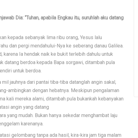
awab Dia: “Tuhan, apabila Engkau itu, suruhlah aku datang
kan kepada sebanyak lima ribu orang, Yesus lalu
ahu dan pergi mendahului-Nya ke seberang danau Galilea.
karena Ia hendak naik ke bukit terlebih dahulu untuk
tuk datang berdoa kepada Bapa sorgawi, ditambah pula
ndiri untuk berdoa.
il jauhnya dari pantai tiba-tiba datanglah angin sakal,
mbang-ambingkan dengan hebatnya. Meskipun pengalaman
ma kali mereka alami, ditambah pula bukankah kebanyakan
tasi angin yang datang
kara yang mudah. Bukan hanya sekedar menghambat laju
tenggelam karenanya.
asi gelombang tanpa ada hasil, kira-kira jam tiga malam