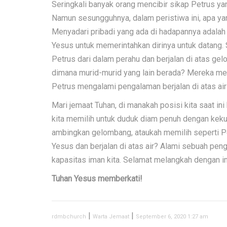
Seringkali banyak orang mencibir sikap Petrus yan
Namun sesungguhnya, dalam peristiwa ini, apa yan
Menyadari pribadi yang ada di hadapannya adala
Yesus untuk memerintahkan dirinya untuk datang.
Petrus dari dalam perahu dan berjalan di atas gelo
dimana murid-murid yang lain berada? Mereka me
Petrus mengalami pengalaman berjalan di atas ai
Mari jemaat Tuhan, di manakah posisi kita saat 
kita memilih untuk duduk diam penuh dengan keku
ambingkan gelombang, ataukah memilih seperti P
Yesus dan berjalan di atas air? Alami sebuah pe
kapasitas iman kita. Selamat melangkah dengan i
Tuhan Yesus memberkati!
|
|
rdmbchurch
Warta Jemaat
September 6, 2020 1:27 am