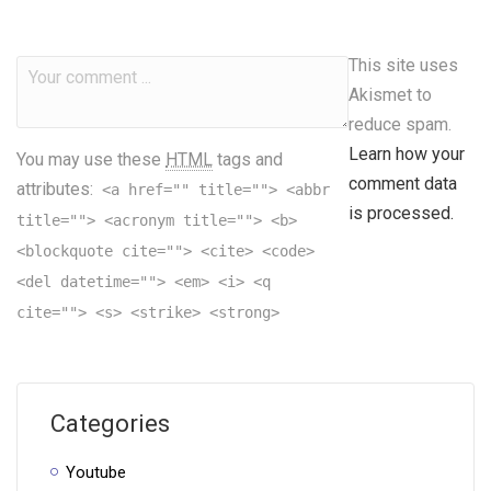
This site uses
Akismet to
reduce spam.
Learn how your
You may use these
HTML
tags and
comment data
attributes:
<a href="" title=""> <abbr
is processed.
title=""> <acronym title=""> <b>
<blockquote cite=""> <cite> <code>
<del datetime=""> <em> <i> <q
cite=""> <s> <strike> <strong>
Categories
Youtube