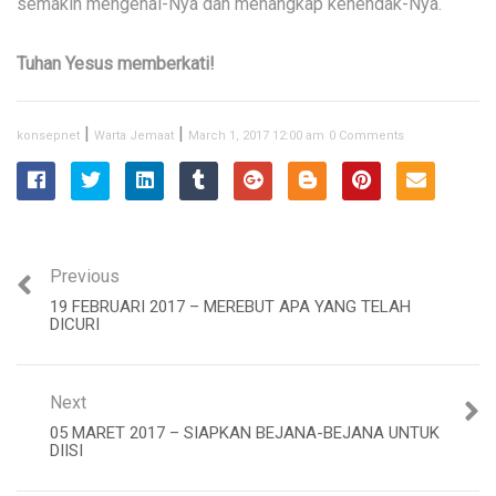
semakin mengenal-Nya dan menangkap kehendak-Nya.
Tuhan Yesus memberkati!
|
|
konsepnet
Warta Jemaat
March 1, 2017 12:00 am
0 Comments
Previous
19 FEBRUARI 2017 – MEREBUT APA YANG TELAH
DICURI
Next
05 MARET 2017 – SIAPKAN BEJANA-BEJANA UNTUK
DIISI