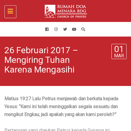
Toggle
navigation
01
26 Februari 2017 –
MAR
Mengiring Tuhan
Karena Mengasihi
Matius 19:27 Lalu Petrus menjawab dan berkata kepada
Yesus: “Kami ini telah meninggalkan segala sesuatu dan
mengikut Engkau; jadi apakah yang akan kami peroleh?”
Pertanyaan yang diajukan Petrus kepada Gurunya ini