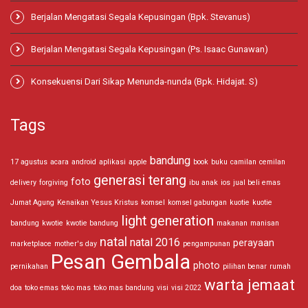
Berjalan Mengatasi Segala Kepusingan (Bpk. Stevanus)
Berjalan Mengatasi Segala Kepusingan (Ps. Isaac Gunawan)
Konsekuensi Dari Sikap Menunda-nunda (Bpk. Hidajat. S)
Tags
bandung
17 agustus
acara
android
aplikasi
apple
book
buku
camilan
cemilan
generasi terang
foto
delivery
forgiving
ibu anak
ios
jual beli emas
Jumat Agung
Kenaikan Yesus Kristus
komsel
komsel gabungan
kuotie
kuotie
light generation
bandung
kwotie
kwotie bandung
makanan
manisan
natal
natal 2016
perayaan
marketplace
mother's day
pengampunan
Pesan Gembala
photo
pernikahan
pilihan benar
rumah
warta jemaat
doa
toko emas
toko mas
toko mas bandung
visi
visi 2022