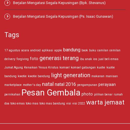
Berjalan Mengatasi Segala Kepusingan (Bpk. Stevanus)
Berjalan Mengatasi Segala Kepusingan (Ps. Isaac Gunawan)
Tags
bandung
17 agustus
acara
android
aplikasi
apple
book
buku
camilan
cemilan
generasi terang
foto
delivery
forgiving
ibu anak
ios
jual beli emas
Jumat Agung
Kenaikan Yesus Kristus
komsel
komsel gabungan
kuotie
kuotie
light generation
bandung
kwotie
kwotie bandung
makanan
manisan
natal
natal 2016
perayaan
marketplace
mother's day
pengampunan
Pesan Gembala
photo
pernikahan
pilihan benar
rumah
warta jemaat
doa
toko emas
toko mas
toko mas bandung
visi
visi 2022