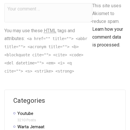
This site uses
Akismet to
reduce spam.
Learn how your
You may use these
HTML
tags and
comment data
attributes:
<a href="" title=""> <abbr
is processed.
title=""> <acronym title=""> <b>
<blockquote cite=""> <cite> <code>
<del datetime=""> <em> <i> <q
cite=""> <s> <strike> <strong>
Categories
Youtube
3210 Posts
Warta Jemaat