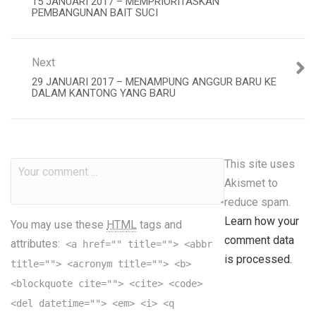
15 JANUARI 2017 – MEMPRIORITASKAN
PEMBANGUNAN BAIT SUCI
Next
29 JANUARI 2017 – MENAMPUNG ANGGUR BARU KE
DALAM KANTONG YANG BARU
This site uses
Akismet to
reduce spam.
Learn how your
You may use these
HTML
tags and
comment data
attributes:
<a href="" title=""> <abbr
is processed.
title=""> <acronym title=""> <b>
<blockquote cite=""> <cite> <code>
<del datetime=""> <em> <i> <q