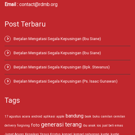
Email :
contact@rdmb.org
Post Terbaru
Berjalan Mengatasi Segala Kepusingan (Ibu Siane)
Berjalan Mengatasi Segala Kepusingan (Ibu Siane)
Berjalan Mengatasi Segala Kepusingan (Bpk. Stevanus)
Berjalan Mengatasi Segala Kepusingan (Ps. Isaac Gunawan)
Tags
bandung
17 agustus
acara
android
aplikasi
apple
book
buku
camilan
cemilan
generasi terang
foto
delivery
forgiving
ibu anak
ios
jual beli emas
Jumat Agung
Kenaikan Yesus Kristus
komsel
komsel gabungan
kuotie
kuotie